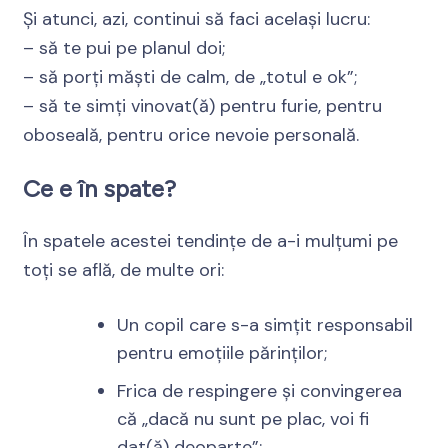
Și atunci, azi, continui să faci același lucru:
– să te pui pe planul doi;
– să porți măști de calm, de „totul e ok”;
– să te simți vinovat(ă) pentru furie, pentru
oboseală, pentru orice nevoie personală.
Ce e în spate?
În spatele acestei tendințe de a-i mulțumi pe
toți se află, de multe ori:
Un copil care s-a simțit responsabil
pentru emoțiile părinților;
Frica de respingere și convingerea
că „dacă nu sunt pe plac, voi fi
dat(ă) deoparte”;