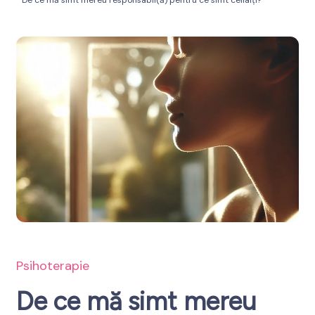
De ce mă simt mereu responsabil(ă) pentru ce simt ceilalți?
spre Bine
Psihoterapie
De ce mă simt mereu