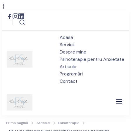
}
Acasă
Servicii
Despre mine
Psihoterapie pentru Anxietate
Articole
Psiholog anxietate București
Programări
Privește spre viitor cu încredere
Contact
| Florența Ștefan – Drumul
spre Bine
Psiholog anxietate București
Privește spre viitor cu încredere
Prima pagină
Articole
Psihoterapie
| Florența Ștefan – Drumul