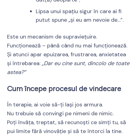
Lipsa unui spațiu sigur în care ai fi
putut spune „și eu am nevoie de…”.
Este un mecanism de supraviețuire.
Funcționează – până când nu mai funcționează.
Și atunci apar epuizarea, frustrarea, anxietatea
și întrebarea:
„Dar eu cine sunt, dincolo de toate
astea?”
Cum începe procesul de vindecare
În terapie, ai voie să-ți lași jos armura.
Nu trebuie să convingi pe nimeni de nimic.
Poți învăța, treptat, să recunoști ce simți tu, să
pui limite fără vinovăție și să te întorci la tine.