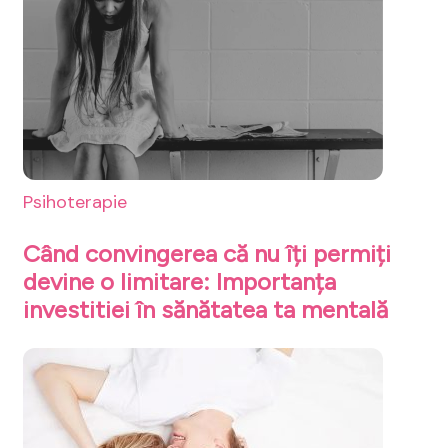
Psihoterapie
Când convingerea că nu îți permiți
devine o limitare: Importanța
investitiei în sănătatea ta mentală