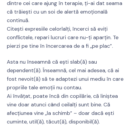
dintre cei care ajung în terapie, ți-ai dat seama
că trăiești cu un soi de alertă emoțională
continuă.
Citești expresiile celorlalți, încerci să eviți
conflictele, repari lucruri care nu-ți aparțin. Te
pierzi pe tine în încercarea de a fi „pe plac”.
Asta nu înseamnă că ești slab(ă) sau
dependent(ă). Înseamnă, cel mai adesea, că ai
fost nevoit(ă) să te adaptezi unui mediu în care
propriile tale emoții nu contau.
Ai învățat, poate încă din copilărie, că liniștea
vine doar atunci când ceilalți sunt bine. Că
afecțiunea vine „la schimb” – doar dacă ești
cuminte, util(ă), tăcut(ă), disponibil(ă).