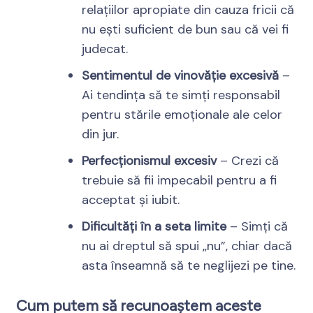
relațiilor apropiate din cauza fricii că
nu ești suficient de bun sau că vei fi
judecat.
Sentimentul de vinovăție excesivă
–
Ai tendința să te simți responsabil
pentru stările emoționale ale celor
din jur.
Perfecționismul excesiv
– Crezi că
trebuie să fii impecabil pentru a fi
acceptat și iubit.
Dificultăți în a seta limite
– Simți că
nu ai dreptul să spui „nu”, chiar dacă
asta înseamnă să te neglijezi pe tine.
Cum putem să recunoaștem aceste