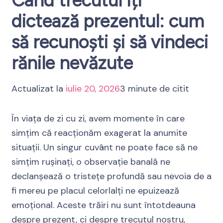
Când trecutul îți
dictează prezentul: cum
să recunoști și să vindeci
rănile nevăzute
Actualizat la
iulie 20, 2026
3 minute de citit
În viața de zi cu zi, avem momente în care
simțim că reacționăm exagerat la anumite
situații. Un singur cuvânt ne poate face să ne
simțim rușinați, o observație banală ne
declanșează o tristețe profundă sau nevoia de a
fi mereu pe placul celorlalți ne epuizează
emoțional. Aceste trăiri nu sunt întotdeauna
despre prezent, ci despre trecutul nostru,