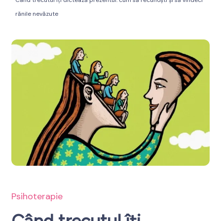
Când trecutul îți dictează prezentul: cum să recunoști și să vindeci
rănile nevăzute
spre Bine
Psihoterapie