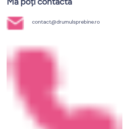
Mă poți contacta
contact@drumulsprebine.ro