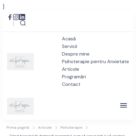
}
Acasă
Servicii
Despre mine
Psihoterapie pentru Anxietate
Articole
Psiholog anxietate București
Programări
Privește spre viitor cu încredere
Contact
| Florența Ștefan – Drumul
spre Bine
Psiholog anxietate București
Privește spre viitor cu încredere
Prima pagină
Articole
Psihoterapie
| Florența Ștefan – Drumul