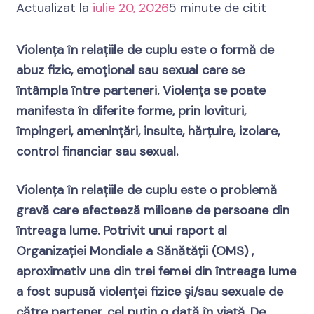
Actualizat la
iulie 20, 2026
5 minute de citit
Violența în relațiile de cuplu este o formă de
abuz fizic, emoțional sau sexual care se
întâmpla între parteneri. Violența se poate
manifesta în diferite forme, prin lovituri,
împingeri, amenințări, insulte, hărțuire, izolare,
control financiar sau sexual.
Violența în relațiile de cuplu este o problemă
gravă care afectează milioane de persoane din
întreaga lume. Potrivit unui raport al
Organizației Mondiale a Sănătății (OMS) ,
aproximativ una din trei femei din întreaga lume
a fost supusă violenței fizice și/sau sexuale de
către partener, cel puțin o dată în viață. De