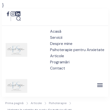
}
Acasă
Servicii
Despre mine
Psihoterapie pentru Anxietate
Articole
Psiholog anxietate București
Programări
Privește spre viitor cu încredere
Contact
| Florența Ștefan – Drumul
spre Bine
Psiholog anxietate București
Privește spre viitor cu încredere
Prima pagină
Articole
Psihoterapie
| Florența Ștefan – Drumul