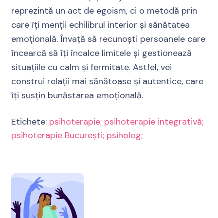
reprezintă un act de egoism, ci o metodă prin
care îți menții echilibrul interior și sănătatea
emoțională. Învață să recunoști persoanele care
încearcă să îți încalce limitele și gestionează
situațiile cu calm și fermitate. Astfel, vei
construi relații mai sănătoase și autentice, care
îți susțin bunăstarea emoțională.
Etichete:
psihoterapie; psihoterapie integrativă;
psihoterapie București; psiholog;
Navigare
în
articole