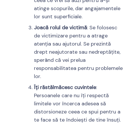
ceea ce vrei să auzi pentru a-și
atinge scopurile, dar angajamentele
lor sunt superficiale.
Joacă rolul de victimă
: Se folosesc
de victimizare pentru a atrage
atenția sau ajutorul. Se prezintă
drept neajutorate sau nedreptățite,
sperând că vei prelua
responsabilitatea pentru problemele
lor.
Îți răstălmăcesc cuvintele
:
Persoanele care nu îți respectă
limitele vor încerca adesea să
distorsioneze ceea ce spui pentru a
te face să te îndoiești de tine însuți.