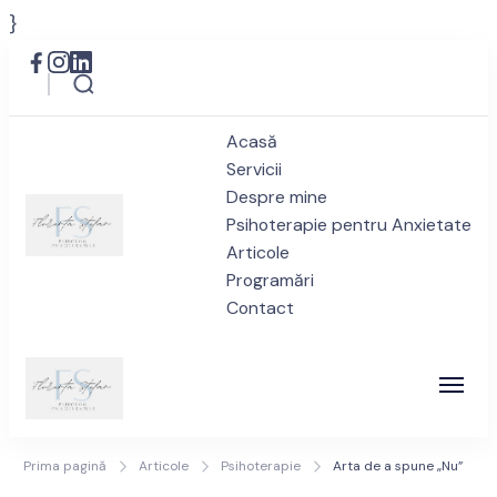
}
Acasă
Servicii
Despre mine
Psihoterapie pentru Anxietate
Articole
Psiholog anxietate București
Programări
Privește spre viitor cu încredere
Contact
| Florența Ștefan – Drumul
spre Bine
Psiholog anxietate București
Privește spre viitor cu încredere
Prima pagină
Articole
Psihoterapie
Arta de a spune „Nu”
| Florența Ștefan – Drumul