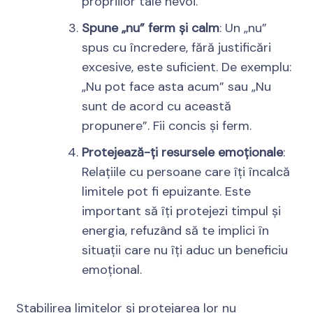
propriilor tale nevoi.
Spune „nu” ferm și calm
: Un „nu”
spus cu încredere, fără justificări
excesive, este suficient. De exemplu:
„Nu pot face asta acum” sau „Nu
sunt de acord cu această
propunere”. Fii concis și ferm.
Protejează-ți resursele emoționale
:
Relațiile cu persoane care îți încalcă
limitele pot fi epuizante. Este
important să îți protejezi timpul și
energia, refuzând să te implici în
situații care nu îți aduc un beneficiu
emoțional.
Stabilirea limitelor și protejarea lor nu