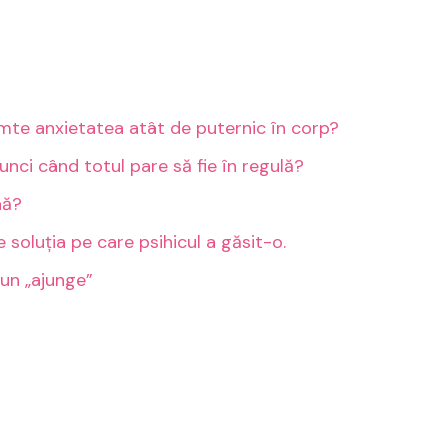
imte anxietatea atât de puternic în corp?
unci când totul pare să fie în regulă?
nă?
soluția pe care psihicul a găsit-o.
pun „ajunge”