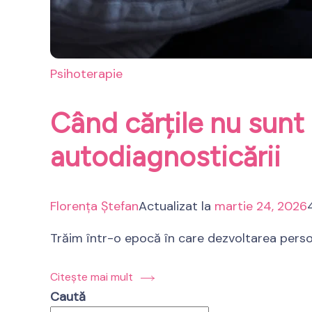
Psihoterapie
Când cărțile nu sunt 
autodiagnosticării
Florența Ștefan
Actualizat la
martie 24, 2026
Trăim într-o epocă în care dezvoltarea person
Citește mai mult
Caută