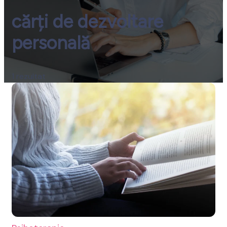
cărți de dezvoltare
spre Bine
personală
1 rezultat