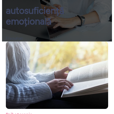
autosuficiență
spre Bine
emoțională
1 rezultat